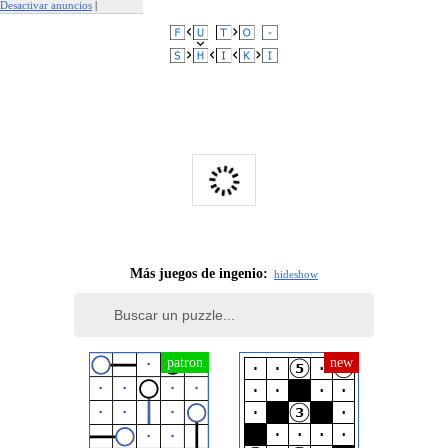
Desactivar anuncios
|
Denunciar este anuncio
Más juegos de ingenio:
hide
show