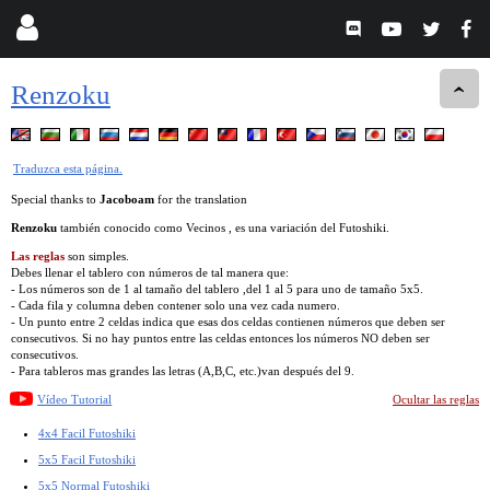
Renzoku
Traduzca esta página.
Special thanks to
Jacoboam
for the translation
Renzoku
también conocido como Vecinos , es una variación del Futoshiki.
Las reglas
son simples.
Debes llenar el tablero con números de tal manera que:
- Los números son de 1 al tamaño del tablero ,del 1 al 5 para uno de tamaño 5x5.
- Cada fila y columna deben contener solo una vez cada numero.
- Un punto entre 2 celdas indica que esas dos celdas contienen números que deben ser
consecutivos. Si no hay puntos entre las celdas entonces los números NO deben ser
consecutivos.
- Para tableros mas grandes las letras (A,B,C, etc.)van después del 9.
Vídeo Tutorial
Ocultar las reglas
4x4 Facil Futoshiki
5x5 Facil Futoshiki
5x5 Normal Futoshiki