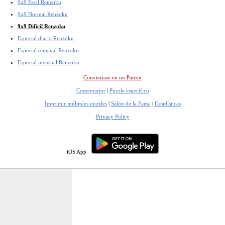
9x9 Facil Renzoku
9x9 Normal Renzoku
9x9 Dificil Renzoku
Especial diario Renzoku
Especial semanal Renzoku
Especial mensual Renzoku
Conviertase en un Patron
Comentarios
|
Puzzle específico
Imprimir múltiples puzzles
|
Salón de la Fama
|
Estadísticas
Privacy Policy
iOS App