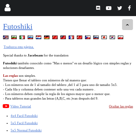
Futoshiki
Traduzca esta página.
Special thanks to
Jacoboam
for the translation
Futoshiki
también conocido como "Mas o menos" es un desafío lógico con simples reglas y
soluciones desafiantes.
Las reglas
son simples.
Tienes que llenar el tablero con números de tal manera que:
- Los números son de 1 al tamaño del tablero ,del 1 al 5 para uno de tamaño 5x5.
- Cada fila y columna deben contener solo una vez cada numero .
- Los números deben cumplir la regla de los signos mayor que o menor que.
- Para tableros mas grandes las letras (A,B,C, etc.)van después del 9.
Vídeo Tutorial
Ocultar las reglas
4x4 Facil Futoshiki
5x5 Facil Futoshiki
5x5 Normal Futoshiki