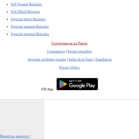
9x9 Normal Renzoku
9x9 Dificil Renzoku
Especial diario Renzoku
Especial semanal Renzoku
Especial mensual Renzoku
Conviertase en un Patron
Comentarios
|
Puzzle específico
Imprimir múltiples puzzles
|
Salón de la Fama
|
Estadísticas
Privacy Policy
iOS App
Desactivar anuncios
|