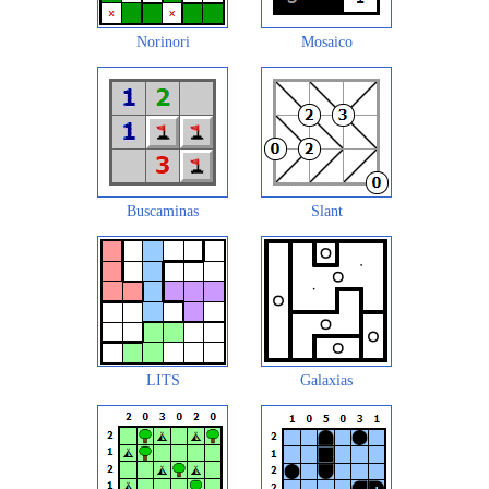
Norinori
Mosaico
Buscaminas
Slant
LITS
Galaxias